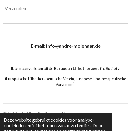
Verzenden
E-mail:
info@andre-molenaar.de
Ik ben aangesloten bij de
European Lithotherapeutic Society
(Europäische Lithotherapeutische Verein, Europese lithotherapeutische
Vereniging)
© 2020 - 2025 Lithotherapie Shop
Deze website gebruikt cookies voor analyse-
doeleinden en/of het tonen van advertenties. Door
Leverings voorwaarden Lithotherapie Shop
gebruik te blijven maken van de site gaat u hiermee