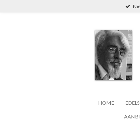
Nie
Ga
direct
naar
de
hoofdinhoud
HOME
EDELS
AANB