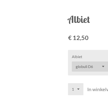
Albiet
€ 12,50
Albiet
In winke