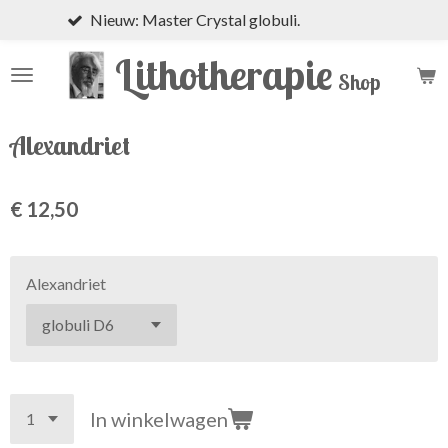
Nieuw: Master Crystal globuli.
Bek
Ga
direct
Lithotherapie
naar
Shop
de
hoofdinhoud
Alexandriet
€ 12,50
Alexandriet
In winkelwagen