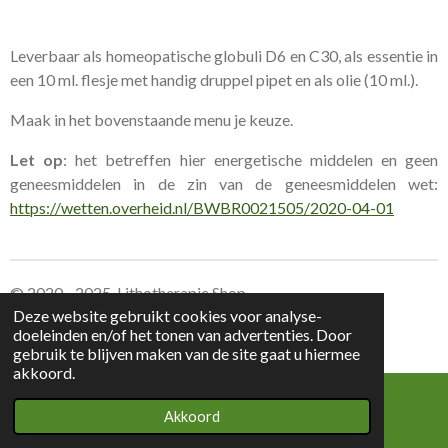
Leverbaar als homeopatische globuli D6 en C30, als essentie in
een 10 ml. flesje met handig druppel pipet en als olie (10 ml.).
Maak in het bovenstaande menu je keuze.
Let op
: het betreffen hier energetische middelen en geen
geneesmiddelen in de zin van de geneesmiddelen wet:
https://wetten.overheid.nl/BWBR0021505/2020-04-01
© 2020 - 2025 Lithotherapie Shop
Deze website gebruikt cookies voor analyse-
doeleinden en/of het tonen van advertenties. Door
Leverings voorwaarden Lithotherapie Shop
gebruik te blijven maken van de site gaat u hiermee
akkoord.
Akkoord
E-mailadres
Kaart