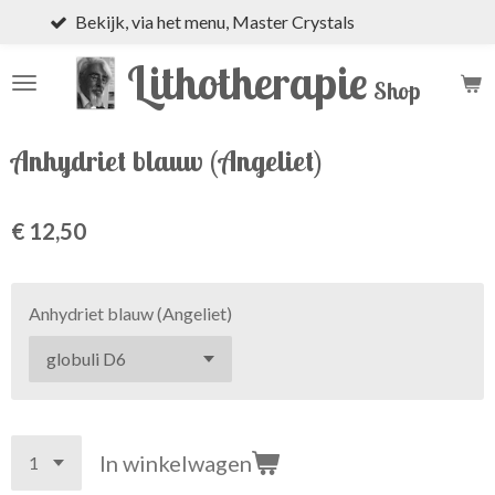
via het menu, Master Crystals
Nieu
Ga
direct
Lithotherapie
naar
Shop
de
hoofdinhoud
Anhydriet blauw (Angeliet)
€ 12,50
Anhydriet blauw (Angeliet)
In winkelwagen