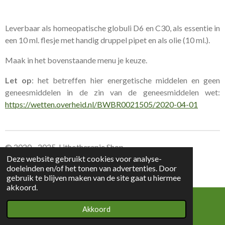
Leverbaar als homeopatische globuli D6 en C30, als essentie in
een 10 ml. flesje met handig druppel pipet en als olie (10 ml.).
Maak in het bovenstaande menu je keuze.
Let op
: het betreffen hier energetische middelen en geen
geneesmiddelen in de zin van de geneesmiddelen wet:
https://wetten.overheid.nl/BWBR0021505/2020-04-01
© 2020 - 2025 Lithotherapie Shop
Deze website gebruikt cookies voor analyse-
doeleinden en/of het tonen van advertenties. Door
Leverings voorwaarden Lithotherapie Shop
gebruik te blijven maken van de site gaat u hiermee
akkoord.
Akkoord
E-mailadres
Kaart