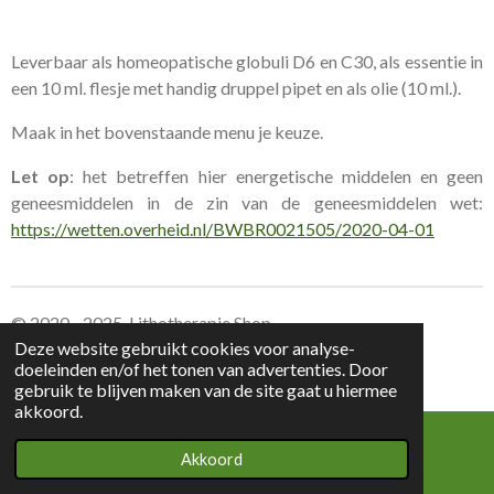
Leverbaar als homeopatische globuli D6 en C30, als essentie in
een 10 ml. flesje met handig druppel pipet en als olie (10 ml.).
Maak in het bovenstaande menu je keuze.
Let op
: het betreffen hier energetische middelen en geen
geneesmiddelen in de zin van de geneesmiddelen wet:
https://wetten.overheid.nl/BWBR0021505/2020-04-01
© 2020 - 2025 Lithotherapie Shop
Deze website gebruikt cookies voor analyse-
doeleinden en/of het tonen van advertenties. Door
Leverings voorwaarden Lithotherapie Shop
gebruik te blijven maken van de site gaat u hiermee
akkoord.
Akkoord
E-mailadres
Kaart