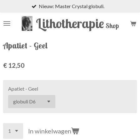
Nieuw: Master Crystal globuli.
Ga
direct
Lithotherapie
naar
Shop
de
hoofdinhoud
Apatiet - Geel
€ 12,50
Apatiet - Geel
In winkelwagen