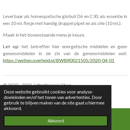
Leverbaar als homeopatische globuli D6 en C30, als essentie in
een 10 ml. flesje met handig druppel pipet en als olie (10 ml.).
Maak in het bovenstaande menu je keuze.
Let op
: het betreffen hier energetische middelen en geen
geneesmiddelen in de zin van de geneesmiddelen wet:
https://wetten.overheid.nl/BWBR0021505/2020-04-01
© 2020 - 2025 Lithotherapie Shop
Deze website gebruikt cookies voor analyse-
doeleinden en/of het tonen van advertenties. Door
Leverings voorwaarden Lithotherapie Shop
gebruik te blijven maken van de site gaat u hiermee
akkoord.
Akkoord
E-mailadres
Kaart