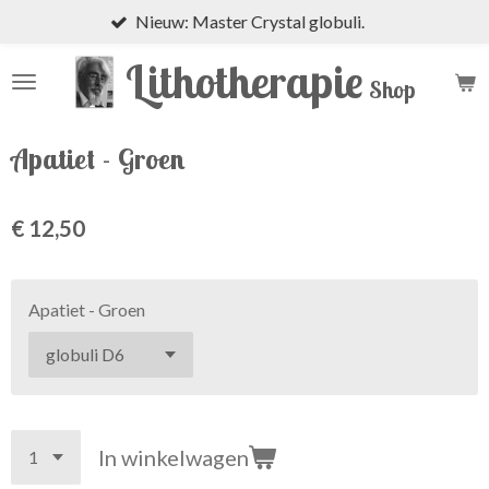
Nieuw: Master Crystal globuli.
Ga
direct
Lithotherapie
naar
Shop
de
hoofdinhoud
Apatiet - Groen
€ 12,50
Apatiet - Groen
In winkelwagen