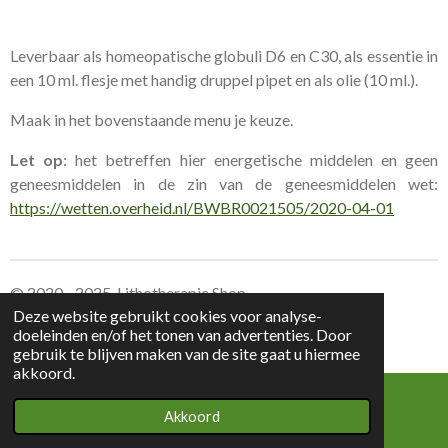
Leverbaar als homeopatische globuli D6 en C30, als essentie in
een 10 ml. flesje met handig druppel pipet en als olie (10 ml.).
Maak in het bovenstaande menu je keuze.
Let op
: het betreffen hier energetische middelen en geen
geneesmiddelen in de zin van de geneesmiddelen wet:
https://wetten.overheid.nl/BWBR0021505/2020-04-01
© 2020 - 2025 Lithotherapie Shop
Deze website gebruikt cookies voor analyse-
doeleinden en/of het tonen van advertenties. Door
Leverings voorwaarden Lithotherapie Shop
gebruik te blijven maken van de site gaat u hiermee
akkoord.
Akkoord
E-mailadres
Kaart