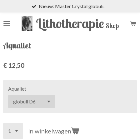
Nieuw: Master Crystal globuli.
Ga
direct
Lithotherapie
naar
Shop
de
hoofdinhoud
Aqualiet
€ 12,50
Aqualiet
In winkelwagen