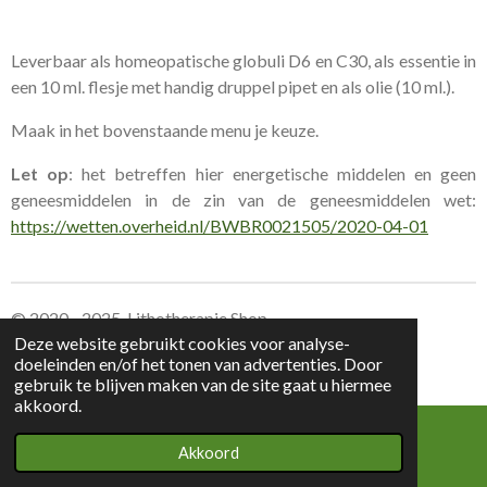
Leverbaar als homeopatische globuli D6 en C30, als essentie in
een 10 ml. flesje met handig druppel pipet en als olie (10 ml.).
Maak in het bovenstaande menu je keuze.
Let op
: het betreffen hier energetische middelen en geen
geneesmiddelen in de zin van de geneesmiddelen wet:
https://wetten.overheid.nl/BWBR0021505/2020-04-01
© 2020 - 2025 Lithotherapie Shop
Deze website gebruikt cookies voor analyse-
doeleinden en/of het tonen van advertenties. Door
Leverings voorwaarden Lithotherapie Shop
gebruik te blijven maken van de site gaat u hiermee
akkoord.
Akkoord
E-mailadres
Kaart