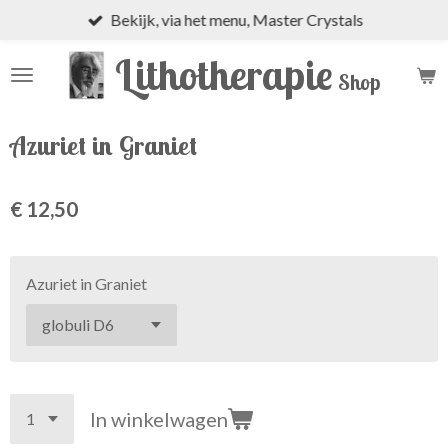
Bekijk, via het menu, Master Crystals
Ga
direct
Lithotherapie
naar
Shop
de
hoofdinhoud
Azuriet in Graniet
€ 12,50
Azuriet in Graniet
In winkelwagen