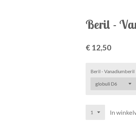
Beril - V
€ 12,50
Beril - Vanadiumberil
In winke