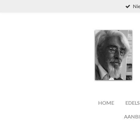
Nie
Ga
direct
naar
de
hoofdinhoud
HOME
EDELS
AANB