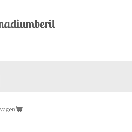
anadiumberil
lwagen