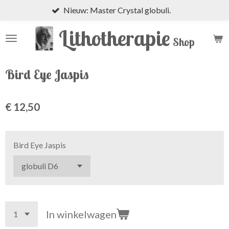
Nieuw: Master Crystal globuli.
Ga
direct
Lithotherapie
naar
Shop
de
hoofdinhoud
Bird Eye Jaspis
€ 12,50
Bird Eye Jaspis
In winkelwagen