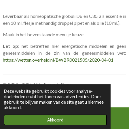
Leverbaar als homeopatische globuli D6 en C30, als essentie in
een 10 ml. flesje met handig druppel pipet en als olie (10 ml.).
Maak in het bovenstaande menu je keuze.
Let op
: het betreffen hier energetische middelen en geen
geneesmiddelen in de zin van de geneesmiddelen wet:
https://wetten.overheid.nl/BWBR0021505/2020-04-01
© 2020 - 2025 Lithotherapie Shop
Deze website gebruikt cookies voor analyse-
doeleinden en/of het tonen van advertenties. Door
Leverings voorwaarden Lithotherapie Shop
gebruik te blijven maken van de site gaat u hiermee
akkoord.
Akkoord
E-mailadres
Kaart