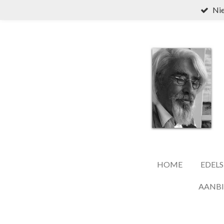
Nie
Ga
direct
naar
de
hoofdinhoud
HOME
EDELS
AANB