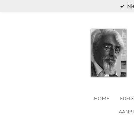
Nie
Ga
direct
naar
de
hoofdinhoud
HOME
EDELS
AANB