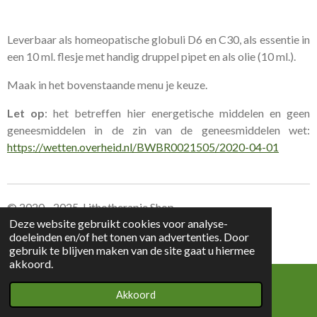
Leverbaar als homeopatische globuli D6 en C30, als essentie in
een 10 ml. flesje met handig druppel pipet en als olie (10 ml.).
Maak in het bovenstaande menu je keuze.
Let op
: het betreffen hier energetische middelen en geen
geneesmiddelen in de zin van de geneesmiddelen wet:
https://wetten.overheid.nl/BWBR0021505/2020-04-01
© 2020 - 2025 Lithotherapie Shop
Deze website gebruikt cookies voor analyse-
doeleinden en/of het tonen van advertenties. Door
Leverings voorwaarden Lithotherapie Shop
gebruik te blijven maken van de site gaat u hiermee
akkoord.
Akkoord
E-mailadres
Kaart