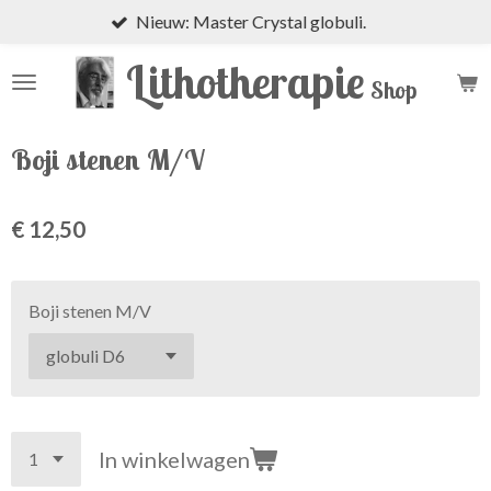
Nieuw: Master Crystal globuli.
Ga
direct
Lithotherapie
naar
Shop
de
hoofdinhoud
Boji stenen M/V
€ 12,50
Boji stenen M/V
In winkelwagen