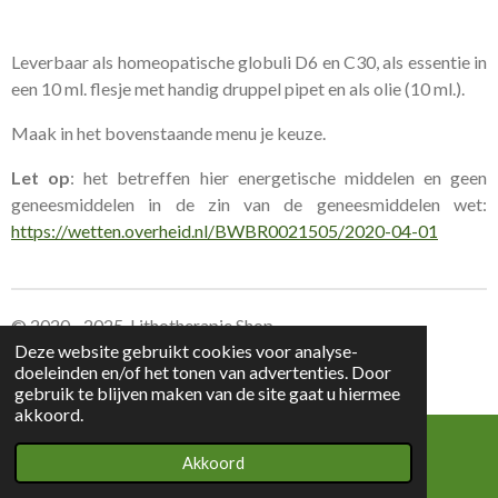
Leverbaar als homeopatische globuli D6 en C30, als essentie in
een 10 ml. flesje met handig druppel pipet en als olie (10 ml.).
Maak in het bovenstaande menu je keuze.
Let op
: het betreffen hier energetische middelen en geen
geneesmiddelen in de zin van de geneesmiddelen wet:
https://wetten.overheid.nl/BWBR0021505/2020-04-01
© 2020 - 2025 Lithotherapie Shop
Deze website gebruikt cookies voor analyse-
doeleinden en/of het tonen van advertenties. Door
Leverings voorwaarden Lithotherapie Shop
gebruik te blijven maken van de site gaat u hiermee
akkoord.
Akkoord
E-mailadres
Kaart