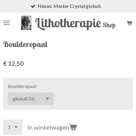
Nieuw: Master Crystal globuli.
Ga
direct
Lithotherapie
naar
Shop
de
hoofdinhoud
Boulderopaal
€ 12,50
Boulderopaal
In winkelwagen