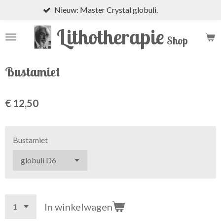
Nieuw: Master Crystal globuli.
Ga
direct
Lithotherapie
naar
Shop
de
hoofdinhoud
Bustamiet
€ 12,50
Bustamiet
In winkelwagen