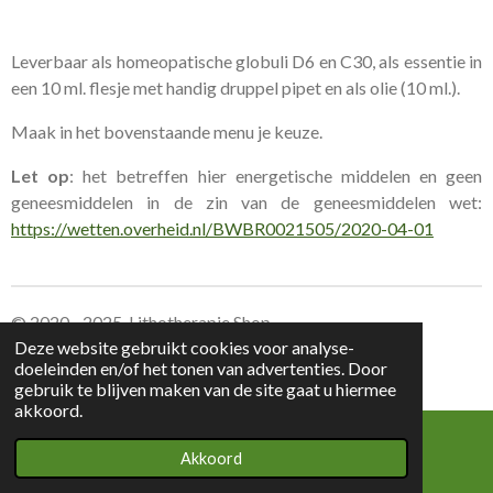
Leverbaar als homeopatische globuli D6 en C30, als essentie in
een 10 ml. flesje met handig druppel pipet en als olie (10 ml.).
Maak in het bovenstaande menu je keuze.
Let op
: het betreffen hier energetische middelen en geen
geneesmiddelen in de zin van de geneesmiddelen wet:
https://wetten.overheid.nl/BWBR0021505/2020-04-01
© 2020 - 2025 Lithotherapie Shop
Deze website gebruikt cookies voor analyse-
doeleinden en/of het tonen van advertenties. Door
Leverings voorwaarden Lithotherapie Shop
gebruik te blijven maken van de site gaat u hiermee
akkoord.
Akkoord
E-mailadres
Kaart