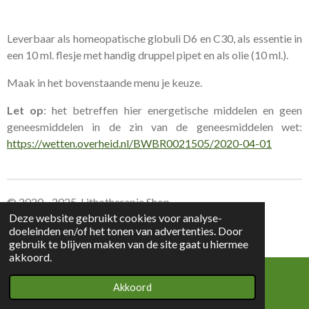
Leverbaar als homeopatische globuli D6 en C30, als essentie in
een 10 ml. flesje met handig druppel pipet en als olie (10 ml.).
Maak in het bovenstaande menu je keuze.
Let op
: het betreffen hier energetische middelen en geen
geneesmiddelen in de zin van de geneesmiddelen wet:
https://wetten.overheid.nl/BWBR0021505/2020-04-01
© 2020 - 2025 Lithotherapie Shop
Deze website gebruikt cookies voor analyse-
doeleinden en/of het tonen van advertenties. Door
Leverings voorwaarden Lithotherapie Shop
gebruik te blijven maken van de site gaat u hiermee
akkoord.
Akkoord
E-mailadres
Kaart