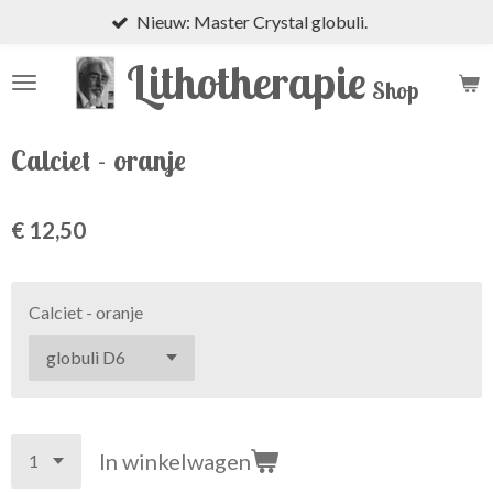
Nieuw: Master Crystal globuli.
Ga
direct
Lithotherapie
naar
Shop
de
hoofdinhoud
Calciet - oranje
€ 12,50
Calciet - oranje
In winkelwagen