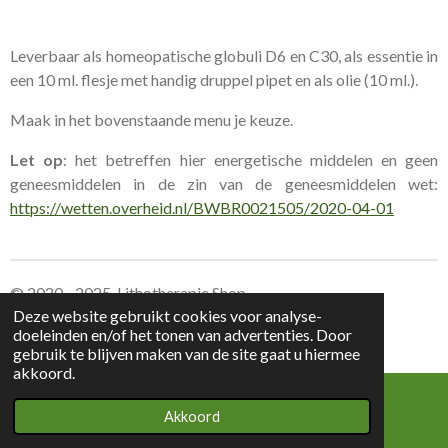
Leverbaar als homeopatische globuli D6 en C30, als essentie in
een 10 ml. flesje met handig druppel pipet en als olie (10 ml.).
Maak in het bovenstaande menu je keuze.
Let op
: het betreffen hier energetische middelen en geen
geneesmiddelen in de zin van de geneesmiddelen wet:
https://wetten.overheid.nl/BWBR0021505/2020-04-01
© 2020 - 2025 Lithotherapie Shop
Deze website gebruikt cookies voor analyse-
doeleinden en/of het tonen van advertenties. Door
Leverings voorwaarden Lithotherapie Shop
gebruik te blijven maken van de site gaat u hiermee
akkoord.
Akkoord
E-mailadres
Kaart