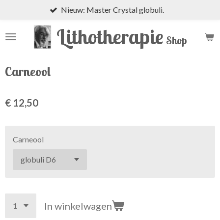
Nieuw: Master Crystal globuli.
Ga
direct
Lithotherapie
naar
Shop
de
hoofdinhoud
Carneool
€ 12,50
Carneool
In winkelwagen