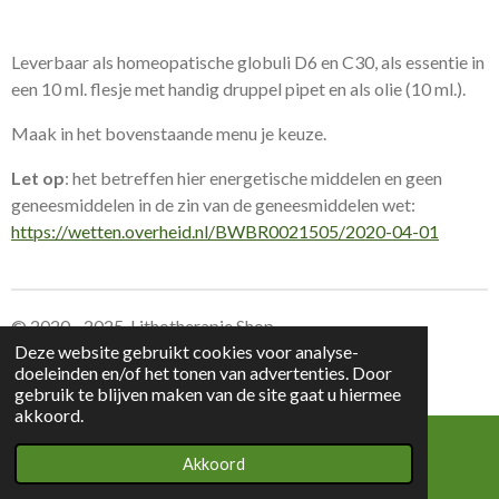
Leverbaar als homeopatische globuli D6 en C30, als essentie in
een 10 ml. flesje met handig druppel pipet en als olie (10 ml.).
Maak in het bovenstaande menu je keuze.
Let op
: het betreffen hier energetische middelen en geen
geneesmiddelen in de zin van de geneesmiddelen wet:
https://wetten.overheid.nl/BWBR0021505/2020-04-01
© 2020 - 2025 Lithotherapie Shop
Deze website gebruikt cookies voor analyse-
doeleinden en/of het tonen van advertenties. Door
Leverings voorwaarden Lithotherapie Shop
gebruik te blijven maken van de site gaat u hiermee
akkoord.
Akkoord
E-mailadres
Kaart