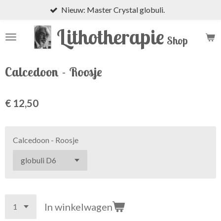
Nieuw: Master Crystal globuli.
Ga
direct
Lithotherapie
naar
Shop
de
hoofdinhoud
Calcedoon - Roosje
€ 12,50
Calcedoon - Roosje
In winkelwagen