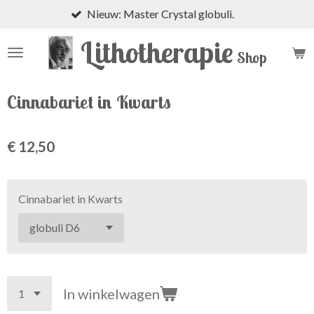
Nieuw: Master Crystal globuli.
Ga
direct
Lithotherapie
naar
Shop
de
hoofdinhoud
Cinnabariet in Kwarts
€ 12,50
Cinnabariet in Kwarts
In winkelwagen