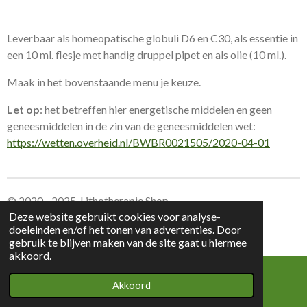
Leverbaar als homeopatische globuli D6 en C30, als essentie in
een 10 ml. flesje met handig druppel pipet en als olie (10 ml.).
Maak in het bovenstaande menu je keuze.
Let op
: het betreffen hier energetische middelen en geen
geneesmiddelen in de zin van de geneesmiddelen wet:
https://wetten.overheid.nl/BWBR0021505/2020-04-01
© 2020 - 2025 Lithotherapie Shop
Deze website gebruikt cookies voor analyse-
doeleinden en/of het tonen van advertenties. Door
Leverings voorwaarden Lithotherapie Shop
gebruik te blijven maken van de site gaat u hiermee
akkoord.
Akkoord
E-mailadres
Kaart