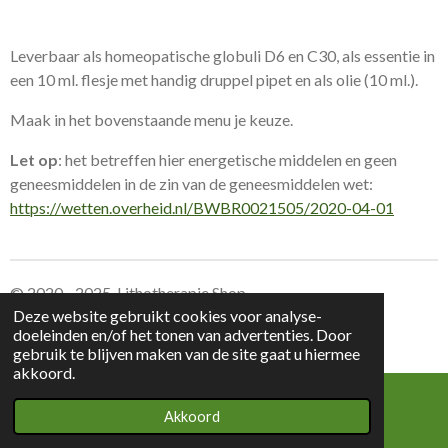
Leverbaar als homeopatische globuli D6 en C30, als essentie in
een 10 ml. flesje met handig druppel pipet en als olie (10 ml.).
Maak in het bovenstaande menu je keuze.
Let op
: het betreffen hier energetische middelen en geen
geneesmiddelen in de zin van de geneesmiddelen wet:
https://wetten.overheid.nl/BWBR0021505/2020-04-01
© 2020 - 2025 Lithotherapie Shop
Deze website gebruikt cookies voor analyse-
doeleinden en/of het tonen van advertenties. Door
Leverings voorwaarden Lithotherapie Shop
gebruik te blijven maken van de site gaat u hiermee
akkoord.
Akkoord
E-mailadres
Kaart