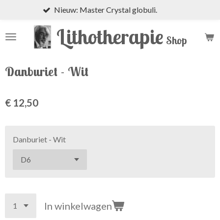
Nieuw: Master Crystal globuli.
Ga
direct
Lithotherapie
naar
Shop
de
hoofdinhoud
Danburiet - Wit
€ 12,50
Danburiet - Wit
In winkelwagen