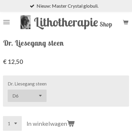
Nieuw: Master Crystal globuli.
Ga
direct
Lithotherapie
naar
Shop
de
hoofdinhoud
Dr. Liesegang steen
€ 12,50
Dr. Liesegang steen
In winkelwagen