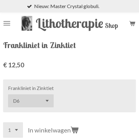
Nieuw: Master Crystal globuli.
Ga
direct
Lithotherapie
naar
Shop
de
hoofdinhoud
Frankliniet in Zinktiet
€ 12,50
Frankliniet in Zinktiet
In winkelwagen