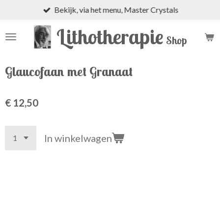
Bekijk, via het menu, Master Crystals
Ga
direct
Lithotherapie
naar
Shop
de
hoofdinhoud
Glaucofaan met Granaat
€ 12,50
In winkelwagen