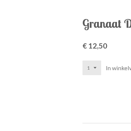
Granaat D
€ 12,50
In winke