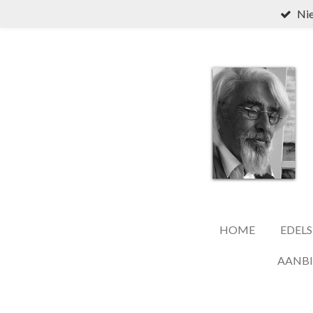
Nie
Ga
direct
naar
de
hoofdinhoud
HOME
EDELS
AANB