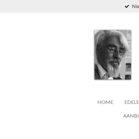
Nie
Ga
direct
naar
de
hoofdinhoud
HOME
EDELS
AANB