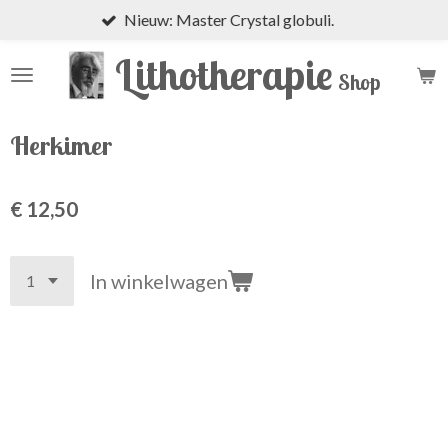
Nieuw: Master Crystal globuli.
Ga
direct
Lithotherapie
naar
Shop
de
hoofdinhoud
Herkimer
€ 12,50
In winkelwagen