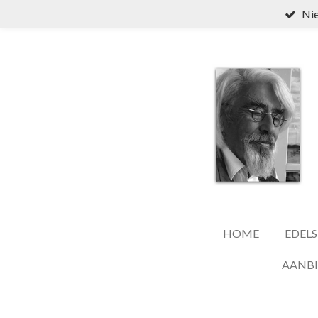
Nie
Ga
direct
naar
de
hoofdinhoud
HOME
EDELS
AANB