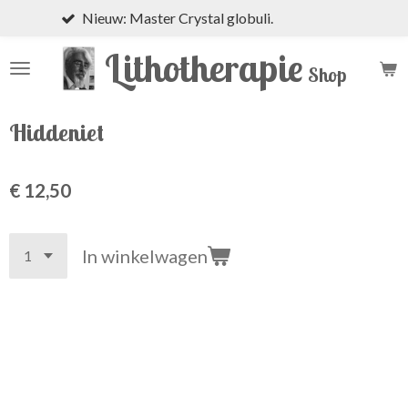
Nieuw: Master Crystal globuli.
Bek
Ga
direct
Lithotherapie
naar
Shop
de
hoofdinhoud
Hiddeniet
€ 12,50
In winkelwagen