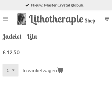
Nieuw: Master Crystal globuli.
Ga
direct
Lithotherapie
naar
Shop
de
hoofdinhoud
Jadeiet - Lila
€ 12,50
In winkelwagen