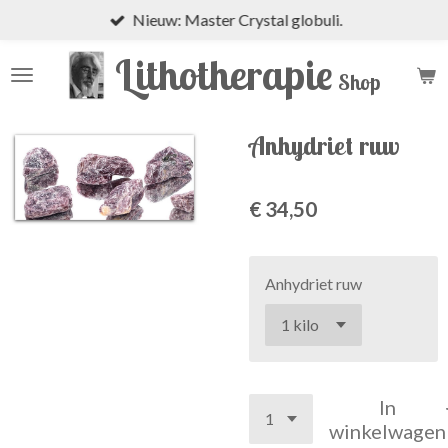
Nieuw: Master Crystal globuli.
Ga
direct
Lithotherapie
naar
Shop
de
hoofdinhoud
Anhydriet ruw
€ 34,50
Anhydriet ruw
In
winkelwagen