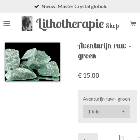
Nieuw: Master Crystal globuli.
Ga
direct
Lithotherapie
naar
Shop
de
hoofdinhoud
Aventurijn ruw -
groen
€ 15,00
Aventurijn ruw - groen
In