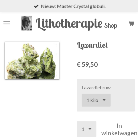
Nieuw: Master Crystal globuli.
Ga
direct
Lithotherapie
naar
Shop
de
hoofdinhoud
Lazardiet
€ 59,50
Lazardiet ruw
In
winkelwagen