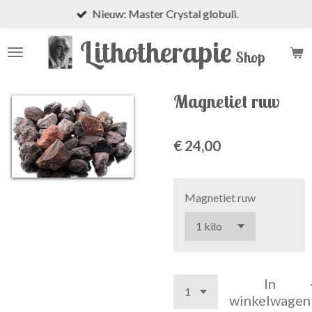
Nieuw: Master Crystal globuli.
Ga
direct
Lithotherapie
naar
Shop
de
hoofdinhoud
Magnetiet ruw
€ 24,00
Magnetiet ruw
In
winkelwagen