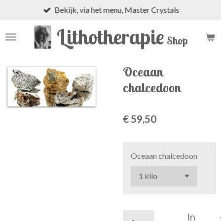
Bekijk, via het menu, Master Crystals
Ga
direct
Lithotherapie
naar
Shop
de
hoofdinhoud
Oceaan
chalcedoon
€ 59,50
Oceaan chalcedoon
In