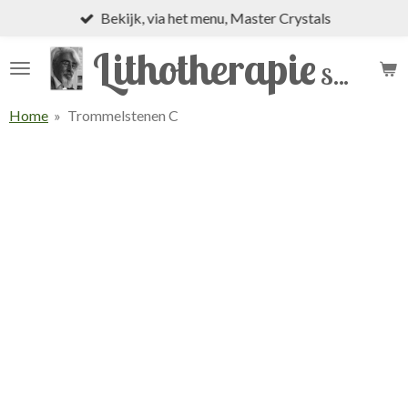
Bekijk, via het menu, Master Crystals
Ga
direct
Lithotherapie
naar
Shop
de
hoofdinhoud
Home
»
Trommelstenen C