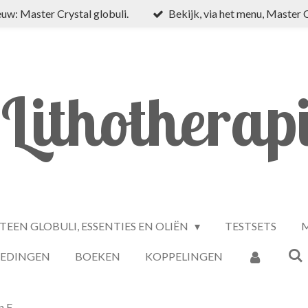
uw: Master Crystal globuli.
Bekijk, via het menu, Master 
Lithotherap
TEEN GLOBULI, ESSENTIES EN OLIËN
TESTSETS
M
IEDINGEN
BOEKEN
KOPPELINGEN
n F