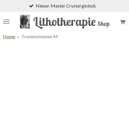
Nieuw: Master Crystal globuli.
Ga
direct
Lithotherapie
naar
Shop
de
hoofdinhoud
Home
»
Trommelstenen M