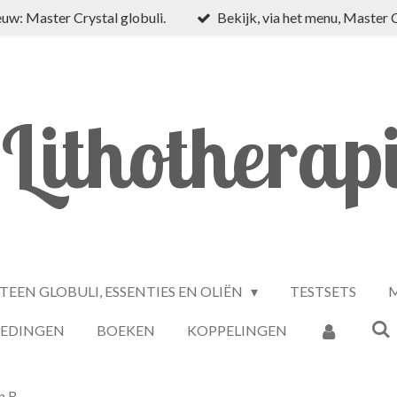
uw: Master Crystal globuli.
Bekijk, via het menu, Master 
Lithotherap
TEEN GLOBULI, ESSENTIES EN OLIËN
TESTSETS
M
IEDINGEN
BOEKEN
KOPPELINGEN
n R