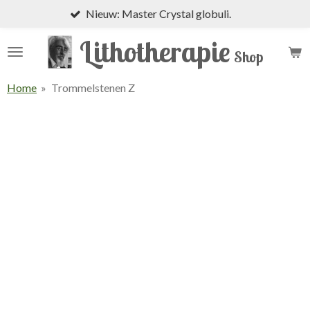
Nieuw: Master Crystal globuli.
Ga
direct
Lithotherapie
naar
Shop
de
hoofdinhoud
Home
»
Trommelstenen Z